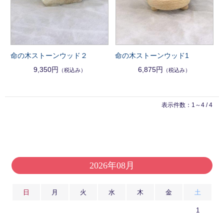
命の木ストーンウッド２
命の木ストーンウッド1
9,350円
6,875円
（税込み）
（税込み）
表示件数：1～4 / 4
2026年08月
日
月
火
水
木
金
土
1