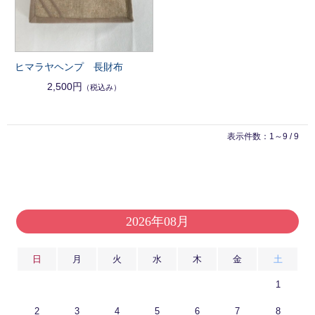
ヒマラヤヘンプ 長財布
2,500円
（税込み）
表示件数：1～9 / 9
2026年08月
日
月
火
水
木
金
土
1
2
3
4
5
6
7
8