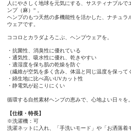
人にやさしく地球を元気にする、サスティナブルでエ
ンプ（麻）” 。
ヘンプのもつ天然の多機能性を活かした、ナチュラル
ウェアです。
ココロとカラダよろこぶ、ヘンプウェアを。
・抗菌性、消臭性に優れている
・通気性、吸水性に優れ、乾きやすい
・適湿度を保ち肌の乾燥を防ぐ
（繊維が空気を多く含み、体温と同じ温度を保って
・綿生地に比べ高い
UV
カット性
・静電気が起こりにくい
循環する自然素材ヘンプの恵みで、心地よい日々を
【仕様・特長】
※
洗濯機：可
洗濯ネットに入れ、「手洗いモード」や「お洒落着