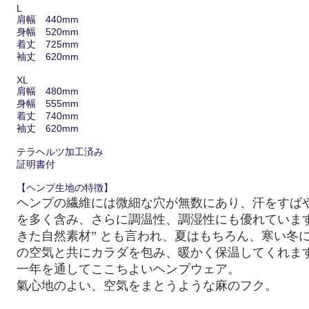
L
肩幅 440mm
身幅 520mm
着丈 725mm
袖丈 620mm
XL
肩幅 480mm
身幅 555mm
着丈 740mm
袖丈 620mm
テラヘルツ加工済み
証明書付
【ヘンプ生地の特徴】
ヘンプの繊維には微細な穴が無数にあり、汗をすば
を多く含み、さらに調温性、調湿性にも優れています
きた自然素材” とも言われ、夏はもちろん、寒い冬
の空気と共にカラダを包み、暖かく保温してくれま
一年を通してここちよいヘンプウェア。
氣
心地のよい、空気をまとうような麻のフク。